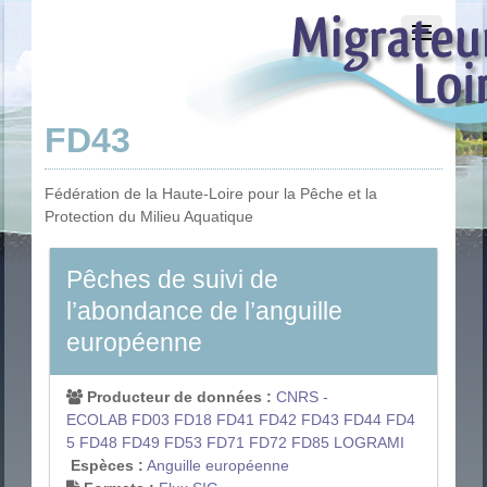
FD43
Fédération de la Haute-Loire pour la Pêche et la
Protection du Milieu Aquatique
Pêches de suivi de
l’abondance de l’anguille
européenne
Producteur de données :
CNRS -
ECOLAB
FD03
FD18
FD41
FD42
FD43
FD44
FD4
5
FD48
FD49
FD53
FD71
FD72
FD85
LOGRAMI
Espèces :
Anguille européenne