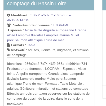
comptage du Bassin Loire
Identifiant :
956c2ce2-7c74-46f9-985a-
db9664cbf734
Producteur de données :
LOGRAMI
Espèces :
Alose feinte
Anguille européenne
Grande
alose
Lamproie fluviatile
Lamproie marine
Mulet
porc
Saumon atlantique
Truite de mer
Formats :
Table
Mots-clé :
adultes, Géniteurs, migration, et stations
de comptage
Identifiant : 956c2ce2-7c74-46f9-985a-db9664cbf734
Producteur de données : LOGRAMI Espèces : Alose
feinte Anguille européenne Grande alose Lamproie
fluviatile Lamproie marine Mulet porc Saumon
atlantique Truite de mer Formats : Table Mots-clé :
adultes, Géniteurs, migration, et stations de comptage
Effectifs annuels par taxon observés sur les stations de
comptage du bassin de la Loire, dans le sens de la
montaison