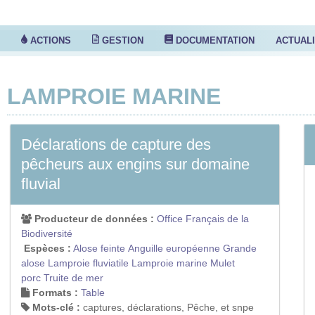
S
ACTIONS
GESTION
DOCUMENTATION
ACTUAL
LAMPROIE MARINE
Déclarations de capture des
pêcheurs aux engins sur domaine
fluvial
Producteur de données :
Office Français de la
Biodiversité
Espèces :
Alose feinte
Anguille européenne
Grande
alose
Lamproie fluviatile
Lamproie marine
Mulet
porc
Truite de mer
Formats :
Table
Mots-clé :
captures, déclarations, Pêche, et snpe