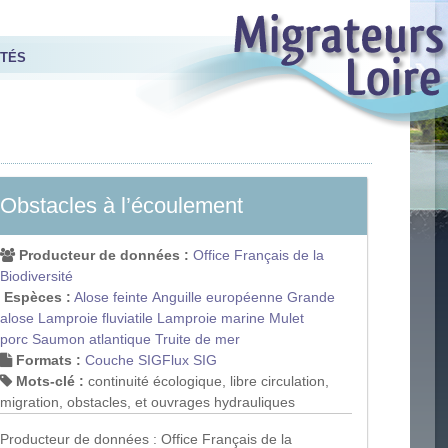
ITÉS
Obstacles à l’écoulement
Producteur de données :
Office Français de la
Biodiversité
Espèces :
Alose feinte
Anguille européenne
Grande
alose
Lamproie fluviatile
Lamproie marine
Mulet
porc
Saumon atlantique
Truite de mer
Formats :
Couche SIG
Flux SIG
Mots-clé :
continuité écologique, libre circulation,
migration, obstacles, et ouvrages hydrauliques
Producteur de données : Office Français de la