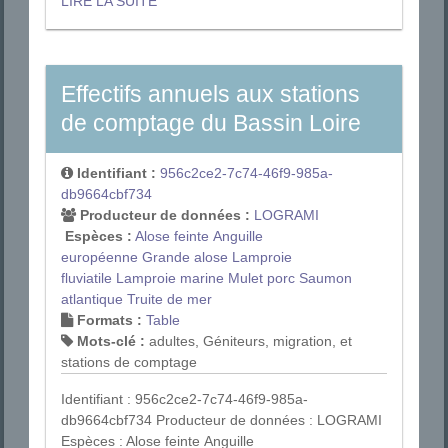
LIRE LA SUITE
Effectifs annuels aux stations
de comptage du Bassin Loire
Identifiant :
956c2ce2-7c74-46f9-985a-
db9664cbf734
Producteur de données :
LOGRAMI
Espèces :
Alose feinte
Anguille
européenne
Grande alose
Lamproie
fluviatile
Lamproie marine
Mulet porc
Saumon
atlantique
Truite de mer
Formats :
Table
Mots-clé :
adultes, Géniteurs, migration, et
stations de comptage
Identifiant : 956c2ce2-7c74-46f9-985a-
db9664cbf734 Producteur de données : LOGRAMI
Espèces : Alose feinte Anguille