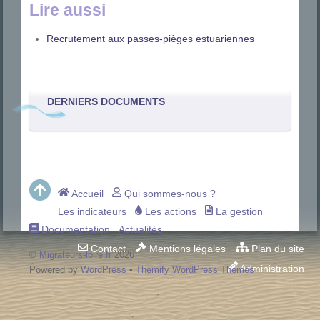
Lire aussi
Recrutement aux passes-pièges estuariennes
DERNIERS DOCUMENTS
Accueil
Qui sommes-nous ?
Les indicateurs
Les actions
La gestion
Documentation
Actualités
Contact
Mentions légales
Plan du site
©
Migrateurs-loire.fr
2026
Administration
Powered by
WordPress
•
Themify WordPress Themes