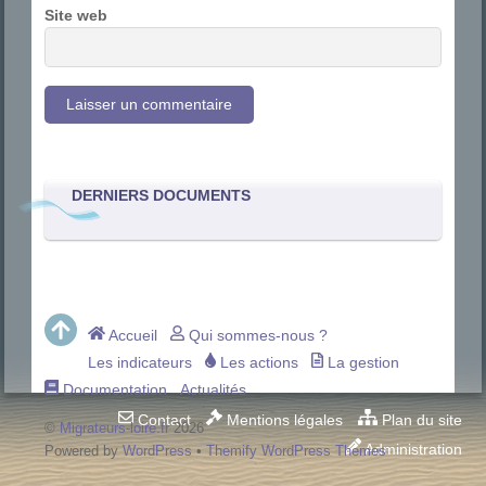
Site web
DERNIERS DOCUMENTS
Accueil
Qui sommes-nous ?
Les indicateurs
Les actions
La gestion
Documentation
Actualités
Contact
Mentions légales
Plan du site
©
Migrateurs-loire.fr
2026
Administration
Powered by
WordPress
•
Themify WordPress Themes