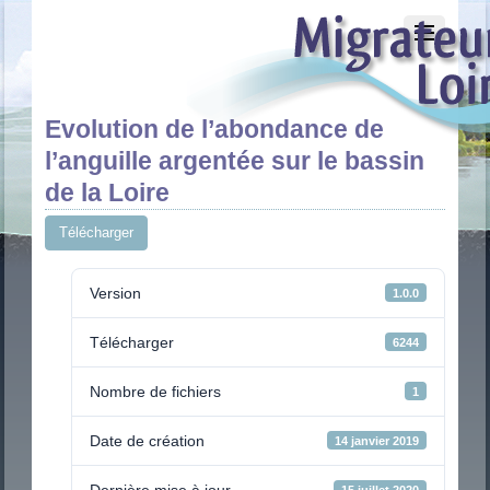
Evolution de l’abondance de
l’anguille argentée sur le bassin
de la Loire
Télécharger
Version
1.0.0
Télécharger
6244
Nombre de fichiers
1
Date de création
14 janvier 2019
Dernière mise à jour
15 juillet 2020