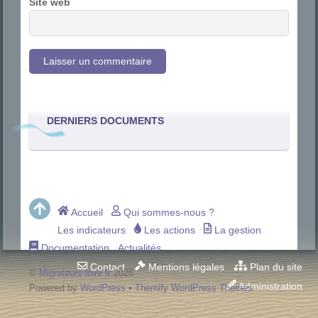
Site web
DERNIERS DOCUMENTS
Accueil
Qui sommes-nous ?
Les indicateurs
Les actions
La gestion
Documentation
Actualités
Contact
Mentions légales
Plan du site
©
Migrateurs-loire.fr
2026
Administration
Powered by
WordPress
•
Themify WordPress Themes