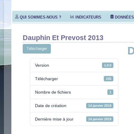
QUI SOMMES-NOUS ?
INDICATEURS
DONNÉE
Dauphin Et Prevost 2013
D
Télécharger
Version
1.0.0
Télécharger
235
Nombre de fichiers
1
Date de création
14 janvier 2019
Dernière mise à jour
14 janvier 2019