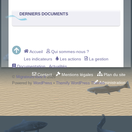
DERNIERS DOCUMENTS
Accueil
Qui sommes-nous ?
Les indicateurs
Les actions
La gestion
Documentation
Actualités
Contact
Mentions légales
Plan du site
©
Migrateurs-loire.fr
2026
Administration
Powered by
WordPress
•
Themify WordPress Themes