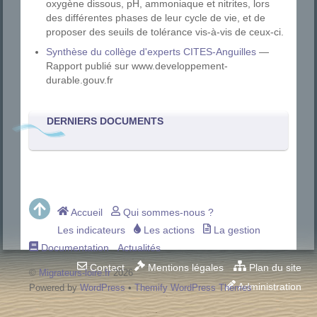
oxygène dissous, pH, ammoniaque et nitrites, lors
des différentes phases de leur cycle de vie, et de
proposer des seuils de tolérance vis-à-vis de ceux-ci.
Synthèse du collège d'experts CITES-Anguilles
—
Rapport publié sur www.developpement-
durable.gouv.fr
DERNIERS DOCUMENTS
Accueil
Qui sommes-nous ?
Les indicateurs
Les actions
La gestion
Documentation
Actualités
Contact
Mentions légales
Plan du site
©
Migrateurs-loire.fr
2026
Administration
Powered by
WordPress
•
Themify WordPress Themes