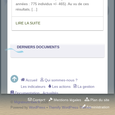
années : 775 individus +/- 465). Au vu de ces
résultats, […]
LIRE LA SUITE
DERNIERS DOCUMENTS
Accueil
Qui sommes-nous ?
Les indicateurs
Les actions
La gestion
Documentation
Actualités
Contact
Mentions légales
Plan du site
©
Migrateurs-loire.fr
2026
Administration
Powered by
WordPress
•
Themify WordPress Themes